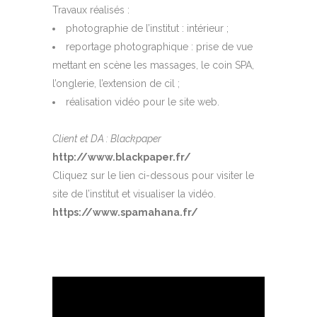
Travaux réalisés :
photographie de l’institut : intérieur ;
reportage photographique : prise de vue
mettant en scène les massages, le coin SPA,
l’onglerie, l’extension de cil ;
réalisation vidéo pour le site web.
Client et DA : Blackpaper
http://www.blackpaper.fr/
Cliquez sur le lien ci-dessous pour visiter le
site de l’institut et visualiser la vidéo.
https://www.spamahana.fr/